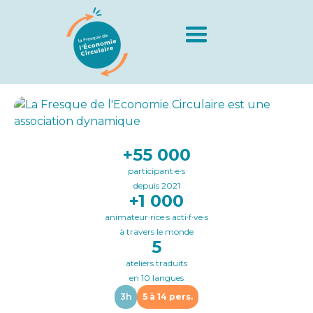
+55 000
Slide 2 of 4.
participant·e·s
depuis 2021
+1 000
animateur·rice·s acti·f·ve·s
à travers le monde
5
ateliers traduits
en 10 langues
3h
5 à 14 pers.