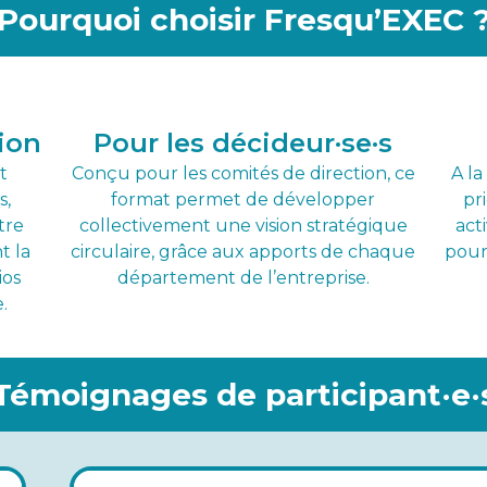
Pourquoi choisir Fresqu’EXEC 
ion
Pour les décideur·se·s
t
Conçu pour les comités de direction, ce
A la
s,
format permet de développer
pr
tre
collectivement une vision stratégique
act
t la
circulaire, grâce aux apports de chaque
pour 
ios
département de l’entreprise.
.
Témoignages de participant·e·