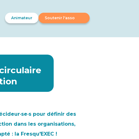
Animateur
Soutenir l'asso
circulaire
tion
écideur·se·s pour définir des
ction dans les organisations,
té : la Fresqu'EXEC !